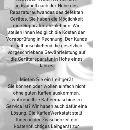
individuell nach der Höhe des
Reparaturaufwandes des defekten
Gerätes. Sie haben die Möglichkeit
eine Reparatur abzulehnen. Wir
stellen Ihnen lediglich die Kosten der
Vorabprüfung in Rechnung. Der Kunde
erhält anschließend die gesetzlich
vorgeschriebene Gewährleistung auf
die Gerätereparatur in Höhe eines
Jahres.
Mieten Sie ein Leihgerät
Sie können oder wollen einfach nicht
ohne guten Kaffee auskommen,
während Ihre Kaffeemaschine im
Service ist? Wir haben auch dafür eine
Lösung. Die KaffeeWerkstatt stellt
Ihnen in der Zwischenzeit ein
kostenpflichtiges Leihgerät zur