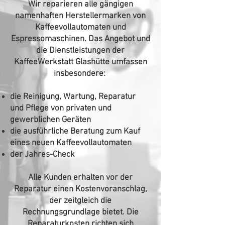
Wir reparieren alle gängigen
namenhaften Herstellermarken von
Kaffeevollautomaten und
Espressomaschinen. Das Angebot und
die Dienstleistungen der
KaffeeWerkstatt Glashütte umfassen
insbesondere:
die Reinigung, Wartung, Reparatur
und Pflege von privaten und
gewerblichen Geräten
die ausführliche Beratung zum Kauf
eines neuen Kaffeevollautomaten
der Jahres-Check
Alle Kunden erhalten vor der
Reparatur einen Kostenvoranschlag,
der zeitgleich die
Rechnungsgrundlage bietet. Die
Reparaturkosten richten sich